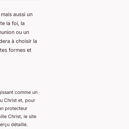
 mais aussi un
 la foi, la
munion ou un
era à choisir la
ntes formes et
 agissant comme un
u Christ et, pour
un protecteur
le Christ, le site
rçu détaillé.