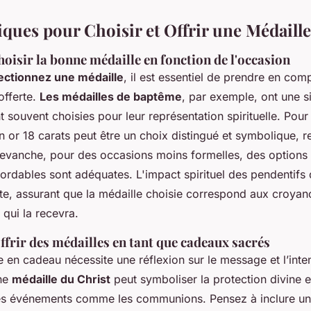
iques pour Choisir et Offrir une Médaille
hoisir la bonne médaille en fonction de l'occasion
ectionnez une médaille
, il est essentiel de prendre en com
 offerte.
Les médailles de baptême
, par exemple, ont une si
nt souvent choisies pour leur représentation spirituelle. Po
 or 18 carats peut être un choix distingué et symbolique, ref
n revanche, pour des occasions moins formelles, des options
ordables sont adéquates. L'impact spirituel des pendentifs
te, assurant que la médaille choisie correspond aux croyan
i qui la recevra.
ffrir des médailles en tant que cadeaux sacrés
e en cadeau nécessite une réflexion sur le message et l’inte
Une
médaille du Christ
peut symboliser la protection divine e
es événements comme les communions. Pensez à inclure un