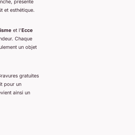
nche, présente
t et esthétique.
risme
et l'
Ecce
fondeur. Chaque
eulement un objet
ravures gratuites
it pour un
ient ainsi un