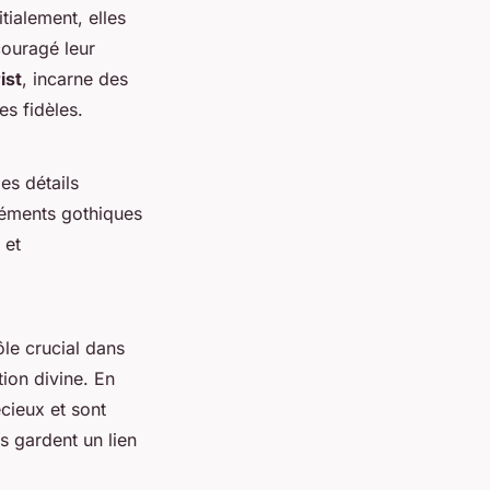
tialement, elles
ncouragé leur
ist
, incarne des
es fidèles.
es détails
léments gothiques
 et
ôle crucial dans
tion divine. En
cieux et sont
s gardent un lien