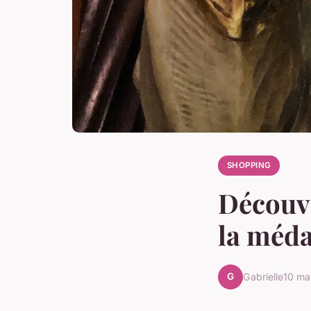
SHOPPING
Découvr
la méda
G
Gabrielle
10 ma