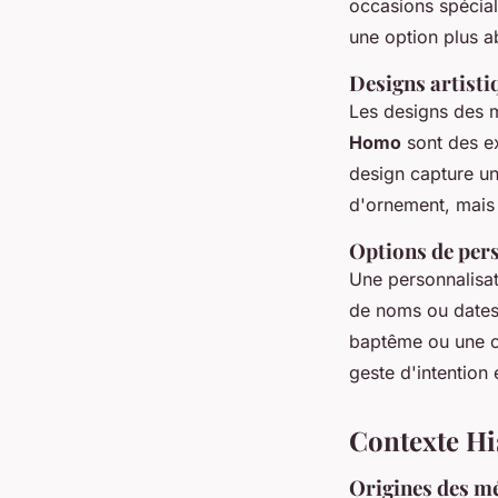
occasions spécia
une option plus ab
Designs artist
Les designs des m
Homo
sont des ex
design capture une
d'ornement, mais 
Options de per
Une personnalisat
de noms ou dates 
baptême ou une co
geste d'intention 
Contexte Hi
Origines des méd