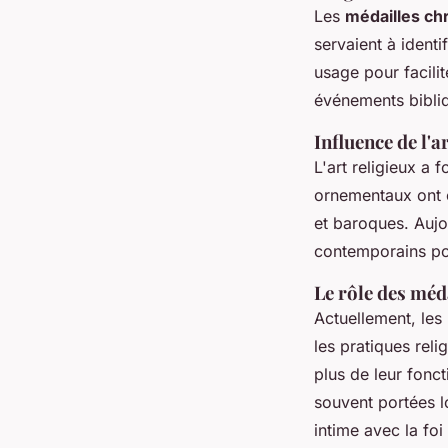
Les
médailles ch
servaient à identi
usage pour facili
événements bibliq
Influence de l'a
L'art religieux a 
ornementaux ont 
et baroques. Aujo
contemporains po
Le rôle des méd
Actuellement, les 
les pratiques reli
plus de leur fonc
souvent portées l
intime avec la foi