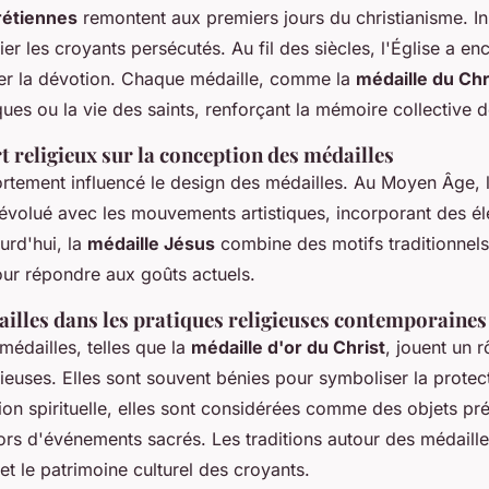
rétiennes
remontent aux premiers jours du christianisme. Ini
fier les croyants persécutés. Au fil des siècles, l'Église a e
ter la dévotion. Chaque médaille, comme la
médaille du Chr
ues ou la vie des saints, renforçant la mémoire collective d
rt religieux sur la conception des médailles
fortement influencé le design des médailles. Au Moyen Âge, l
évolué avec les mouvements artistiques, incorporant des é
urd'hui, la
médaille Jésus
combine des motifs traditionnels
ur répondre aux goûts actuels.
ailles dans les pratiques religieuses contemporaines
médailles, telles que la
médaille d'or du Christ
, jouent un r
gieuses. Elles sont souvent bénies pour symboliser la protec
tion spirituelle, elles sont considérées comme des objets pré
ors d'événements sacrés. Les traditions autour des médaille
 et le patrimoine culturel des croyants.