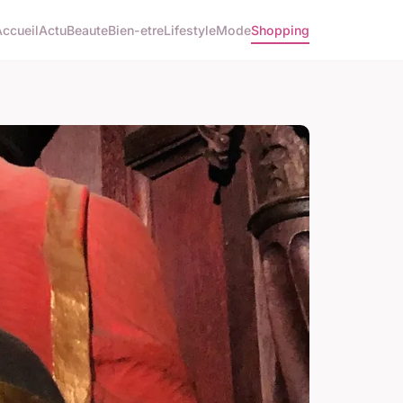
Accueil
Actu
Beaute
Bien-etre
Lifestyle
Mode
Shopping